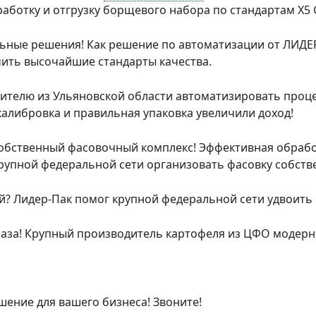
работку и отгрузку борщевого набора по стандартам Х5
ые решения! Как решение по автоматизации от ЛИДЕР
ить высочайшие стандарты качества.
ителю из Ульяновской области автоматизировать проце
калибровка и правильная упаковка увеличили доход!
собственный фасовочный комплекс! Эффективная обраб
 крупной федеральной сети организовать фасовку собст
й? Лидер-Пак помог крупной федеральной сети удвоить
раза! Крупный производитель картофеля из ЦФО модер
ение для вашего бизнеса! Звоните!