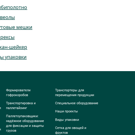
мбиполотно
ьвеолы
утовые мешки
ррексы
кан-шейкер
ы упаковки
Формирователи
Транспортеры для
гофрокоробов
перемещения продукции
Транспортировка и
Специальное оборудование
и
паллетайзинг
Наши проекты
Паллетоупаковщики:
Виды упаковки
надёжное оборудование
для фиксации и защиты
Сетка для овощей и
и
грузов
фруктов