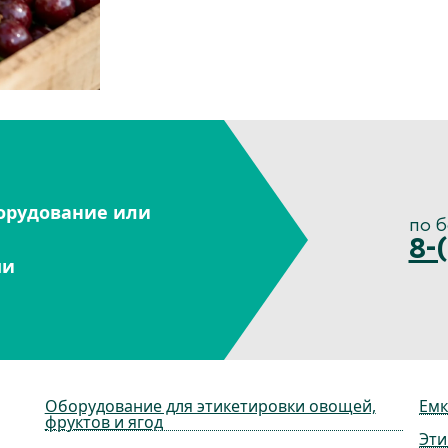
орудование или
по 
8-
ми
Оборудование для этикетировки овощей,
Емк
фруктов и ягод
Эти