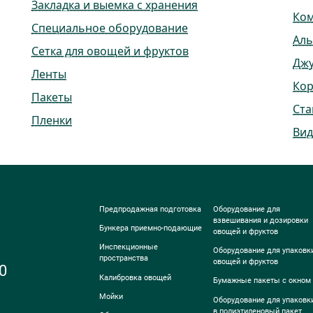
Закладка и выемка с хранения
Ко
Специальное оборудование
Ал
Сетка для овощей и фруктов
Дж
Ленты
Ко
Пакеты
Ста
Пленки
Вид
Предпродажная подготовка
Оборудование для
взвешивания и дозировки
Бункера приемно-подающие
овощей и фруктов
Инспекционные
Оборудование для упаковк
пространства
овощей и фруктов
0
Калибровка овощей
Бумажные пакеты с окном
Мойки
Оборудование для упаковк
в полиэтиленовый пакет