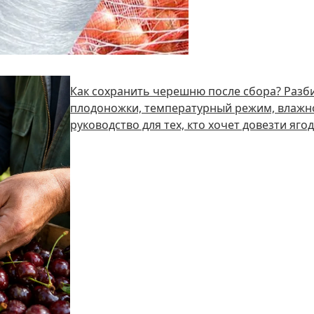
Как сохранить черешню после сбора? Разби
плодоножки, температурный режим, влажно
руководство для тех, кто хочет довезти яго