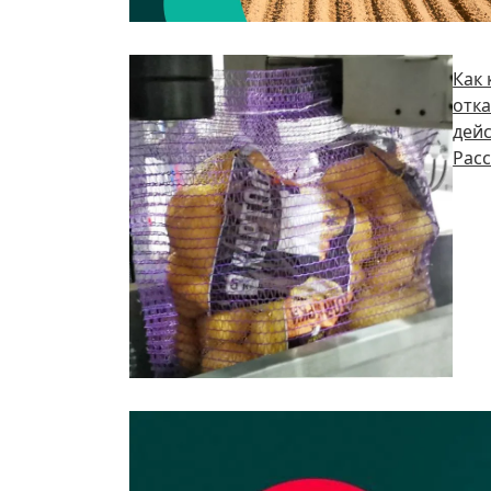
Как
отка
дейс
Расс