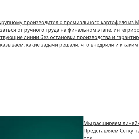
 крупному производителю премиального картофеля из М
заться от ручного труда на финальном этапе, интегрир
твующие линии без остановки производства и гарантир
казываем, какие задачи решали, что внедрили и к каки
Мы расширяем линейк
Представляем Сетку п
рол.