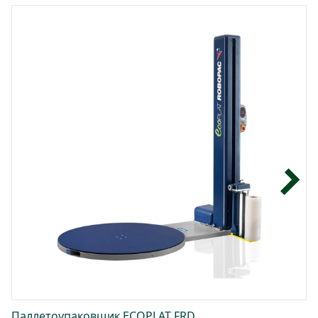
Паллетоупаковщик ECOPLAT FRD