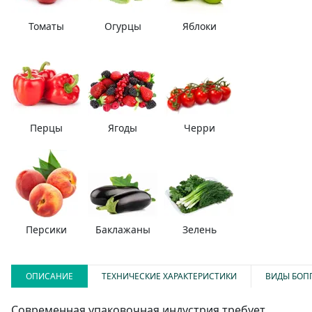
Томаты
Огурцы
Яблоки
Перцы
Ягоды
Черри
Персики
Баклажаны
Зелень
ОПИСАНИЕ
ТЕХНИЧЕСКИЕ ХАРАКТЕРИСТИКИ
ВИДЫ БОП
Современная упаковочная индустрия требует