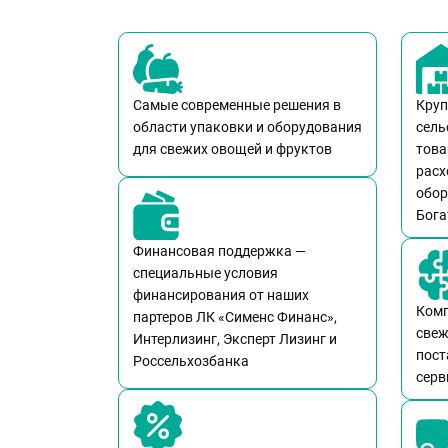
Самые современные решения в
Круп
области упаковки и оборудования
сель
для свежих овощей и фруктов
това
расх
обор
Бога
Финансовая поддержка —
специальные условия
финансирования от наших
Комп
партеров ЛК «Сименс Финанс»,
свеж
Интерлизинг, Эксперт Лизинг и
пост
Россельхозбанка
серв