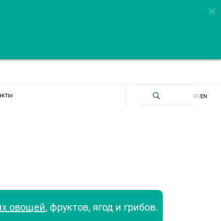
акты
RU
EN
их овощей
, фруктов, ягод и грибов.