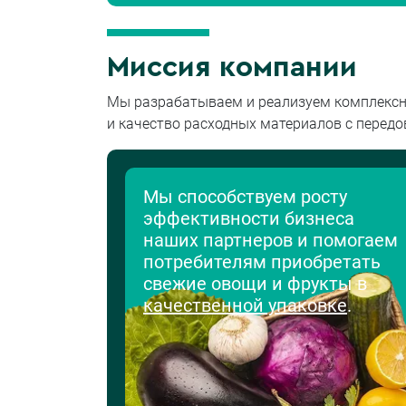
Миссия компании
Мы разрабатываем и реализуем комплексны
и качество расходных материалов с перед
Мы способствуем росту
эффективности бизнеса
наших партнеров и помогаем
потребителям приобретать
свежие овощи и фрукты в
качественной упаковке
.