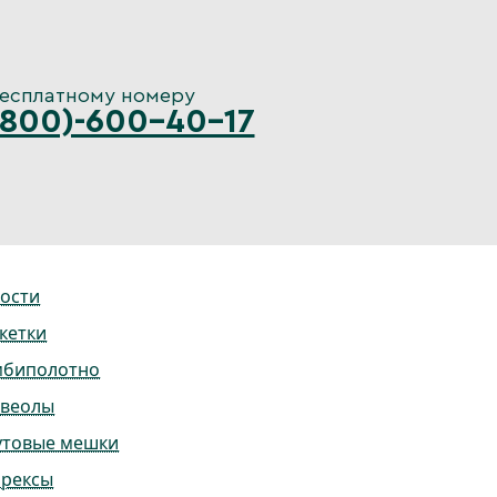
бесплатному номеру
(800)-600-40-17
ости
кетки
мбиполотно
ьвеолы
утовые мешки
ррексы