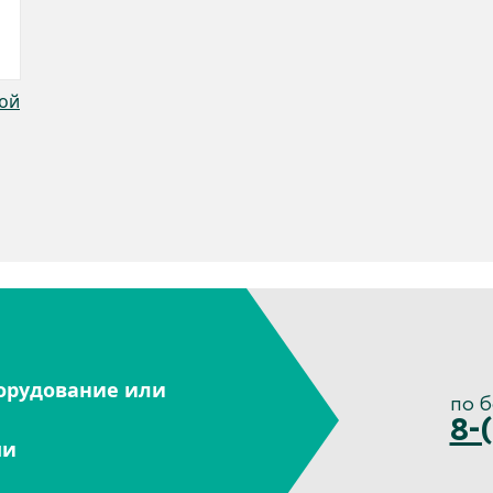
той
орудование или
по 
8-
ми