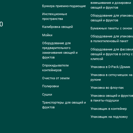
взвешивания и дозировки
Бункера приемно-подающие
овощей и фруктов
Инспекционные
Оборудование для упаковк
пространства
овощей и фруктов
0
Калибровка овощей
Бумажные пакеты с окном
Мойки
Оборудование для упаковк
в полиэтиленовый пакет
Оборудование для
предварительного
Оборудование для фасовки
замачивания овощей и
овощей и фруктов в сетку с
фруктов
клипсой
Опрокидыватели
Упаковка в D-Pack/Домик
контейнеров
Упаковка в сетку-мешок на
Очистка от земли
рулоне
Полировки
Упаковка во флоу-пак
Сушки
Упаковка овощей и фрукто
в пакеты-подушки
Транспортеры для овощей и
фруктов
Упаковщик в контейнер
Упаковщик на подложку