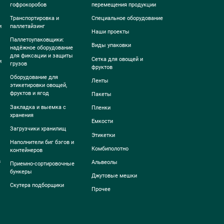
гофрокоробов
перемещения продукции
Транспортировка и
Специальное оборудование
и
паллетайзинг
Наши проекты
Паллетоупаковщики:
Виды упаковки
надёжное оборудование
для фиксации и защиты
Сетка для овощей и
и
грузов
фруктов
Оборудование для
Ленты
этикетировки овощей,
фруктов и ягод
Пакеты
Закладка и выемка с
Пленки
хранения
Емкости
Загрузчики хранилищ
Этикетки
Наполнители биг бэгов и
Комбиполотно
контейнеров
в
Альвеолы
Приемно-сортировочные
бункеры
Джутовые мешки
Скутера подборщики
Прочее