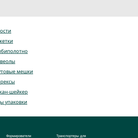
ости
кетки
мбиполотно
ьвеолы
утовые мешки
ррексы
кан-шейкер
ы упаковки
Формирователи
Транспортеры для