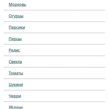
Морковь
Огурцы
Персики
Перцы
Редис
Свекла
Томаты
Цукини
Черри
Яблоки