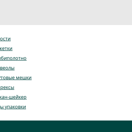
ости
кетки
мбиполотно
ьвеолы
утовые мешки
ррексы
кан-шейкер
ы упаковки