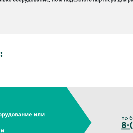
:
орудование или
по 
8-
ми