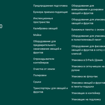
Предпродажная подготовка
Оборудование для
взвешивания и дозировки
Бункера приемно-подающие
овощей и фруктов
Инспекционные
Оборудование для упаковк
пространства
овощей и фруктов
0
Калибровка овощей
Бумажные пакеты с окном
Мойки
Оборудование для упаковк
в полиэтиленовый пакет
Оборудование для
предварительного
Оборудование для фасовки
замачивания овощей и
овощей и фруктов в сетку с
фруктов
клипсой
Опрокидыватели
Упаковка в D-Pack/Домик
контейнеров
Упаковка в сетку-мешок на
Очистка от земли
рулоне
Полировки
Упаковка во флоу-пак
Сушки
Упаковка овощей и фрукто
в пакеты-подушки
Транспортеры для овощей и
фруктов
Упаковщик в контейнер
Упаковщик на подложку