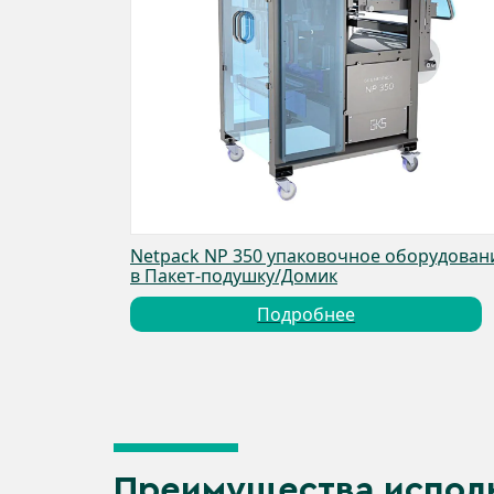
Netpack NP 350 упаковочное оборудован
в Пакет-подушку/Домик
Подробнее
Преимущества испол