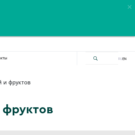
акты
RU
EN
й и фруктов
 фруктов