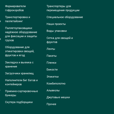
Формирователи
Транспортеры для
гофрокоробов
перемещения продукции
Транспортировка и
Специальное оборудование
и
паллетайзинг
Наши проекты
Паллетоупаковщики:
Виды упаковки
надёжное оборудование
для фиксации и защиты
Сетка для овощей и
и
грузов
фруктов
Оборудование для
Ленты
этикетировки овощей,
фруктов и ягод
Пакеты
Закладка и выемка с
Пленки
хранения
Емкости
Загрузчики хранилищ
Этикетки
Наполнители биг бэгов и
Комбиполотно
контейнеров
в
Альвеолы
Приемно-сортировочные
бункеры
Джутовые мешки
Скутера подборщики
Прочее