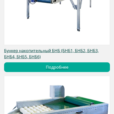
Бункер накопительный БНБ (БНБ1, БНБ2, БНБ3,
БНБ4, БНБ5, БНБ6)
Подробнее