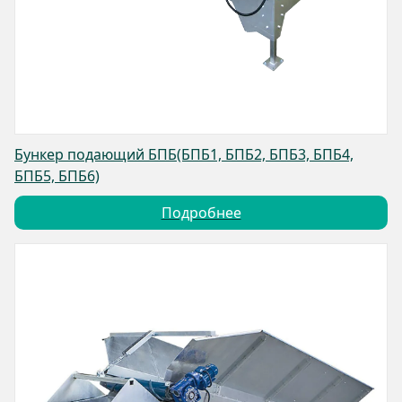
Бункер подающий БПБ(БПБ1, БПБ2, БПБ3, БПБ4,
БПБ5, БПБ6)
Подробнее