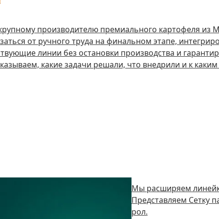
 крупному производителю премиального картофеля из М
заться от ручного труда на финальном этапе, интегрир
твующие линии без остановки производства и гарантир
казываем, какие задачи решали, что внедрили и к каки
Мы расширяем линейк
Представляем Сетку п
рол.