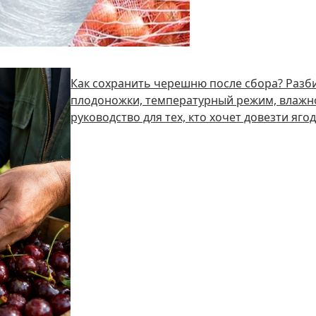
Как сохранить черешню после сбора? Разби
плодоножки, температурный режим, влажно
руководство для тех, кто хочет довезти яго