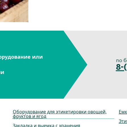
орудование или
по 
8-
ми
Оборудование для этикетировки овощей,
Емк
фруктов и ягод
Эти
Закладка и выемка с хранения