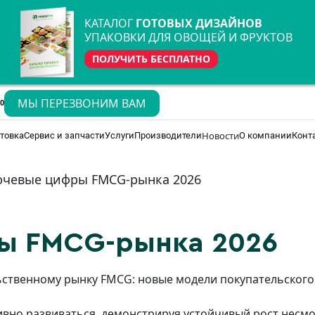
КАТАЛОГ
ГОТОВЫХ ДИЗАЙНОВ
УПАКОВКИ ДЛЯ ОВОЩЕЙ И ФРУКТОВ
ПОЛУЧИТЬ БЕСПЛАТНО
МЫ ПЕРЕЗВОНИМ ВАМ
70
Новости
товка
Сервис и запчасти
Услуги
Производители
О компании
Конт
чевые цифры FMCG-рынка 2026
ы FMCG-рынка 2026
ьственному рынку FMCG:
новые модели покупательского 
вно развиваться, демонстрируя устойчивый рост несм