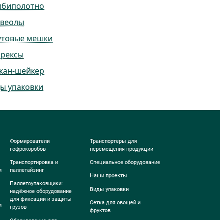
мбиполотно
ьвеолы
утовые мешки
ррексы
кан-шейкер
ы упаковки
Формирователи
Транспортеры для
гофрокоробов
перемещения продукции
Транспортировка и
Специальное оборудование
и
паллетайзинг
Наши проекты
Паллетоупаковщики:
Виды упаковки
надёжное оборудование
для фиксации и защиты
Сетка для овощей и
и
грузов
фруктов