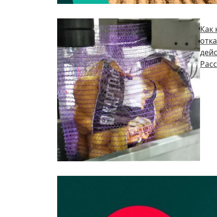
Как
отка
дейс
Расс