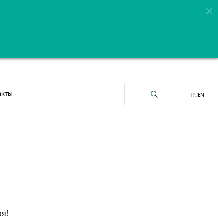
акты
RU
EN
я!