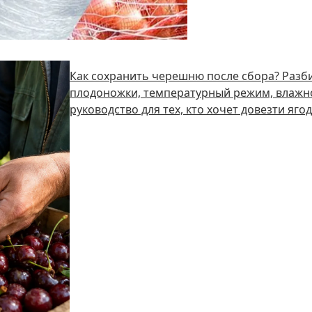
Как сохранить черешню после сбора? Разби
плодоножки, температурный режим, влажно
руководство для тех, кто хочет довезти яго