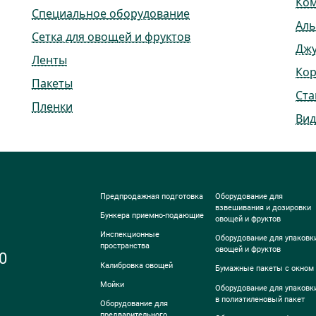
Ко
Специальное оборудование
Ал
Сетка для овощей и фруктов
Дж
Ленты
Ко
Пакеты
Ста
Пленки
Вид
Предпродажная подготовка
Оборудование для
взвешивания и дозировки
Бункера приемно-подающие
овощей и фруктов
Инспекционные
Оборудование для упаковк
пространства
овощей и фруктов
0
Калибровка овощей
Бумажные пакеты с окном
Мойки
Оборудование для упаковк
в полиэтиленовый пакет
Оборудование для
предварительного