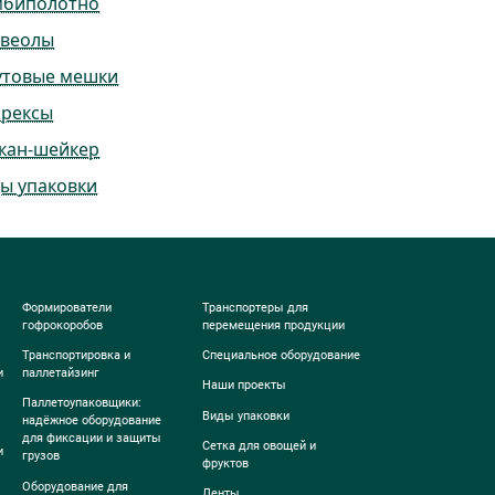
мбиполотно
ьвеолы
утовые мешки
ррексы
кан-шейкер
ы упаковки
Формирователи
Транспортеры для
гофрокоробов
перемещения продукции
Транспортировка и
Специальное оборудование
и
паллетайзинг
Наши проекты
Паллетоупаковщики:
Виды упаковки
надёжное оборудование
для фиксации и защиты
Сетка для овощей и
и
грузов
фруктов
Оборудование для
Ленты