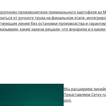
 крупному производителю премиального картофеля из М
заться от ручного труда на финальном этапе, интегрир
твующие линии без остановки производства и гарантир
казываем, какие задачи решали, что внедрили и к каки
Мы расширяем линейк
Представляем Сетку п
рол.