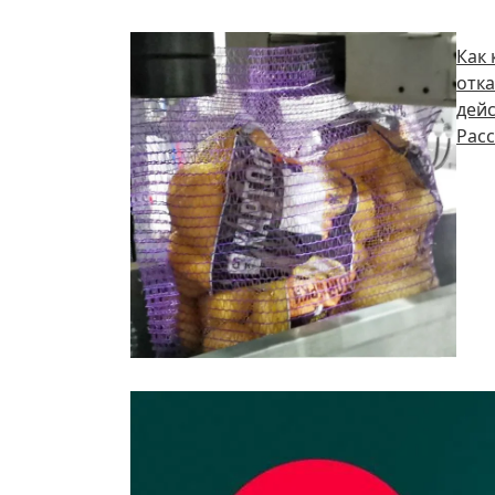
Как
отка
дейс
Расс