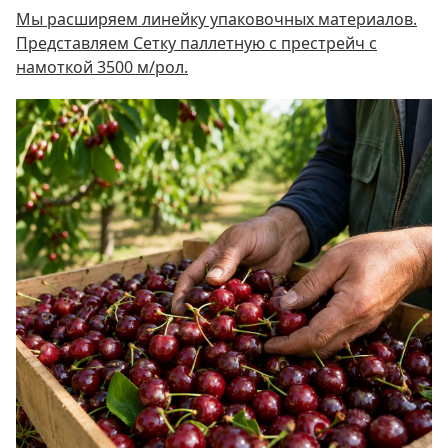
Мы расширяем линейку упаковочных материалов.
Представляем Сетку паллетную c престрейч с
намоткой 3500 м/рол.