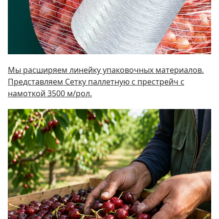
Мы расширяем линейку упаковочных материалов.
Представляем Сетку паллетную c престрейч с
намоткой 3500 м/рол.