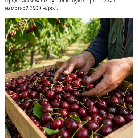
Представляем Сетку паллетную c престрейч с
намоткой 3500 м/рол.