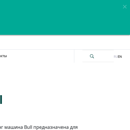
акты
RU
EN
l
г машина Bull предназначена для