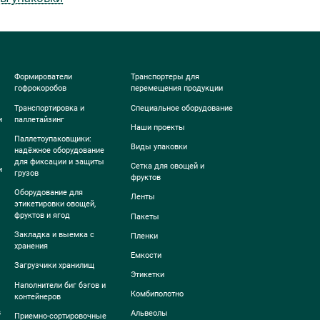
Формирователи
Транспортеры для
гофрокоробов
перемещения продукции
Транспортировка и
Специальное оборудование
и
паллетайзинг
Наши проекты
Паллетоупаковщики:
Виды упаковки
надёжное оборудование
для фиксации и защиты
Сетка для овощей и
и
грузов
фруктов
Оборудование для
Ленты
этикетировки овощей,
фруктов и ягод
Пакеты
Закладка и выемка с
Пленки
хранения
Емкости
Загрузчики хранилищ
Этикетки
Наполнители биг бэгов и
Комбиполотно
контейнеров
в
Альвеолы
Приемно-сортировочные