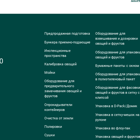
Предпродажная подготовка
Оборудование для
взвешивания и дозировки
Бункера приемно-подающие
овощей и фруктов
Инспекционные
Оборудование для упаковк
пространства
овощей и фруктов
0
Калибровка овощей
Бумажные пакеты с окном
Мойки
Оборудование для упаковк
в полиэтиленовый пакет
Оборудование для
предварительного
Оборудование для фасовки
замачивания овощей и
овощей и фруктов в сетку с
фруктов
клипсой
Опрокидыватели
Упаковка в D-Pack/Домик
контейнеров
Упаковка в сетку-мешок на
Очистка от земли
рулоне
Полировки
Упаковка во флоу-пак
Сушки
Упаковка овощей и фрукто