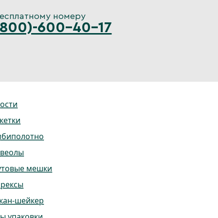
бесплатному номеру
(800)-600-40-17
ости
кетки
мбиполотно
ьвеолы
утовые мешки
ррексы
кан-шейкер
ы упаковки