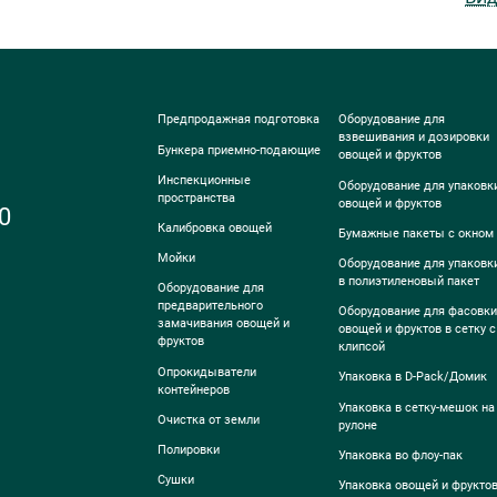
Предпродажная подготовка
Оборудование для
взвешивания и дозировки
Бункера приемно-подающие
овощей и фруктов
Инспекционные
Оборудование для упаковк
пространства
овощей и фруктов
0
Калибровка овощей
Бумажные пакеты с окном
Мойки
Оборудование для упаковк
в полиэтиленовый пакет
Оборудование для
предварительного
Оборудование для фасовки
замачивания овощей и
овощей и фруктов в сетку с
фруктов
клипсой
Опрокидыватели
Упаковка в D-Pack/Домик
контейнеров
Упаковка в сетку-мешок на
Очистка от земли
рулоне
Полировки
Упаковка во флоу-пак
Сушки
Упаковка овощей и фрукто