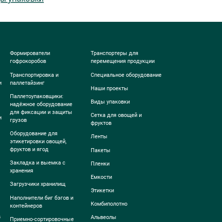
Формирователи
Транспортеры для
гофрокоробов
перемещения продукции
Транспортировка и
Специальное оборудование
и
паллетайзинг
Наши проекты
Паллетоупаковщики:
Виды упаковки
надёжное оборудование
для фиксации и защиты
Сетка для овощей и
и
грузов
фруктов
Оборудование для
Ленты
этикетировки овощей,
фруктов и ягод
Пакеты
Закладка и выемка с
Пленки
хранения
Емкости
Загрузчики хранилищ
Этикетки
Наполнители биг бэгов и
Комбиполотно
контейнеров
в
Альвеолы
Приемно-сортировочные