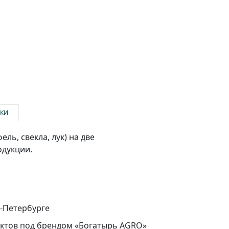
ИКИ
ь, свекла, лук) на две
одукции.
т-Петербурге
уктов под брендом «Богатырь AGRO»