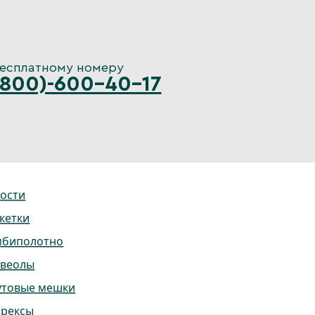
бесплатному номеру
(800)-600-40-17
ости
кетки
мбиполотно
ьвеолы
утовые мешки
ррексы