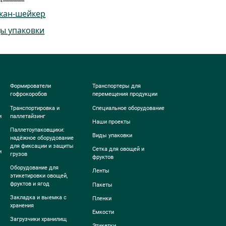
кан-шейкер
ы упаковки
Формирователи
Транспортеры для
гофрокоробов
перемещения продукции
Транспортировка и
Специальное оборудование
и
паллетайзинг
Наши проекты
Паллетоупаковщики:
Виды упаковки
надёжное оборудование
для фиксации и защиты
Сетка для овощей и
и
грузов
фруктов
Оборудование для
Ленты
этикетировки овощей,
фруктов и ягод
Пакеты
Закладка и выемка с
Пленки
хранения
Емкости
Загрузчики хранилищ
Этикетки