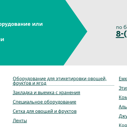
орудование или
по 
8-
ми
Оборудование для этикетировки овощей,
Емк
фруктов и ягод
Эти
Закладка и выемка с хранения
Ко
Специальное оборудование
Ал
Сетка для овощей и фруктов
Дж
Ленты
Ко