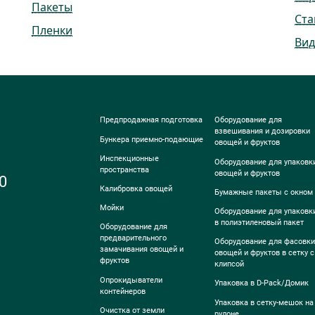
Пакеты
Ста
Пленки
Вид
Предпродажная подготовка
Оборудование для
взвешивания и дозировки
Бункера приемно-подающие
овощей и фруктов
Инспекционные
Оборудование для упаковк
пространства
овощей и фруктов
0
Калибровка овощей
Бумажные пакеты с окном
Мойки
Оборудование для упаковк
в полиэтиленовый пакет
Оборудование для
предварительного
Оборудование для фасовки
замачивания овощей и
овощей и фруктов в сетку с
фруктов
клипсой
Опрокидыватели
Упаковка в D-Pack/Домик
контейнеров
Упаковка в сетку-мешок на
Очистка от земли
рулоне