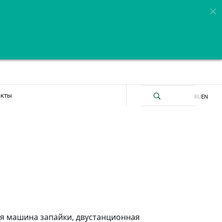
акты
RU
EN
ая машина запайки, двустанционная