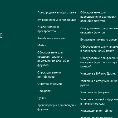
Предпродажная подготовка
Оборудование для
взвешивания и дозировки
Бункера приемно-подающие
овощей и фруктов
Инспекционные
Оборудование для упаковк
пространства
овощей и фруктов
0
Калибровка овощей
Бумажные пакеты с окном
Мойки
Оборудование для упаковк
в полиэтиленовый пакет
Оборудование для
предварительного
Оборудование для фасовки
замачивания овощей и
овощей и фруктов в сетку с
фруктов
клипсой
Опрокидыватели
Упаковка в D-Pack/Домик
контейнеров
Упаковка в сетку-мешок на
Очистка от земли
рулоне
Полировки
Упаковка во флоу-пак
Сушки
Упаковка овощей и фрукто
в пакеты-подушки
Транспортеры для овощей и
фруктов
Упаковщик в контейнер
Упаковщик на подложку