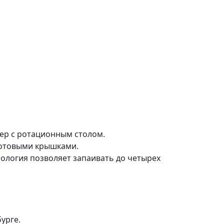
лер с ротационным столом.
готовыми крышками.
ология позволяет запаивать до четырех
урге.