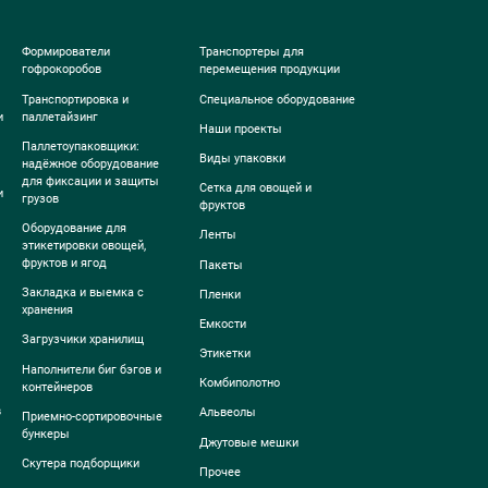
Формирователи
Транспортеры для
гофрокоробов
перемещения продукции
Транспортировка и
Специальное оборудование
и
паллетайзинг
Наши проекты
Паллетоупаковщики:
Виды упаковки
надёжное оборудование
для фиксации и защиты
Сетка для овощей и
и
грузов
фруктов
Оборудование для
Ленты
этикетировки овощей,
фруктов и ягод
Пакеты
Закладка и выемка с
Пленки
хранения
Емкости
Загрузчики хранилищ
Этикетки
Наполнители биг бэгов и
Комбиполотно
контейнеров
в
Альвеолы
Приемно-сортировочные
бункеры
Джутовые мешки
Скутера подборщики
Прочее