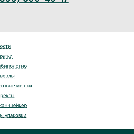
ости
кетки
мбиполотно
ьвеолы
утовые мешки
ррексы
кан-шейкер
ы упаковки