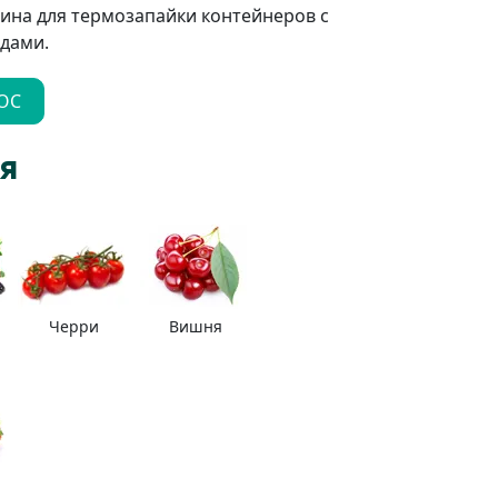
ина для термозапайки контейнеров с
дами.
ОС
я
Черри
Вишня