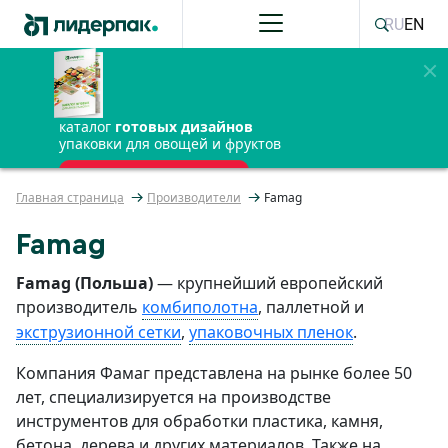
RU
EN
каталог
готовых дизайнов
упаковки для овощей и фруктов
ПОЛУЧИТЬ БЕСПЛАТНО
Главная страница
Производители
Famag
Famag
Famag (Польша)
— крупнейший европейский
производитель
комбиполотна
, паллетной и
экструзионной сетки
,
упаковочных пленок
.
Компания Фамаг
представлена на рынке более 50
лет, специализируется на производстве
инструментов для обработки пластика, камня,
бетона, дерева и других материалов. Также на