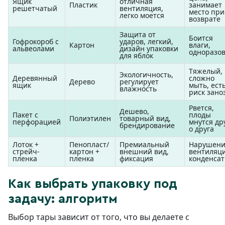
Ящик
отличная
Пластик
занимает
решетчатый
вентиляция,
место при
легко моется
возврате
Защита от
Боится
Гофрокороб с
ударов, легкий,
Картон
влаги,
альвеолами
дизайн упаковки
одноразо
для яблок
Тяжелый,
Экологичность,
Деревянный
сложно
Дерево
регулирует
ящик
мыть, ест
влажность
риск зано
Рвется,
Дешево,
Пакет с
плоды
Полиэтилен
товарный вид,
перфорацией
мнутся др
брендирование
о друга
Лоток +
Пенопласт/
Премиальный
Нарушени
стрейч-
картон +
внешний вид,
вентиляци
пленка
пленка
фиксация
конденсат
Как выбрать упаковку под
задачу: алгоритм
Выбор тары зависит от того, что вы делаете с