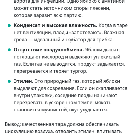
ворота для инфекции. Одно яблоко с вмятиной
может стать источником споры плесени,
которая заразит всю партию.
Конденсат и высокая влажность.
Когда в таре
нет вентиляции, плоды «запотевают». Влажная
среда — идеальный инкубатор для грибка.
Отсутствие воздухообмена.
Яблоки дышат:
поглощают кислород и выделяют углекислый
газ. Если газ не выводится, продукт задыхается,
перегревается и теряет тургор.
Этилен.
Это природный газ, который яблоки
выделяют для созревания. Если он скапливается
внутри упаковки, соседние плоды начинают
перезревать в ускоренном темпе: мякоть
становится мучнистой, вкус ухудшается.
Вывод: качественная тара должна обеспечивать
циркуляцию воздуха, отводить этилен, впитывать