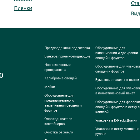
Ста
Пленки
Вид
Предпродажная подготовка
Оборудование для
взвешивания и дозировки
Бункера приемно-подающие
овощей и фруктов
Инспекционные
Оборудование для упаковк
пространства
овощей и фруктов
0
Калибровка овощей
Бумажные пакеты с окном
Мойки
Оборудование для упаковк
в полиэтиленовый пакет
Оборудование для
предварительного
Оборудование для фасовки
замачивания овощей и
овощей и фруктов в сетку с
фруктов
клипсой
Опрокидыватели
Упаковка в D-Pack/Домик
контейнеров
Упаковка в сетку-мешок на
Очистка от земли
рулоне