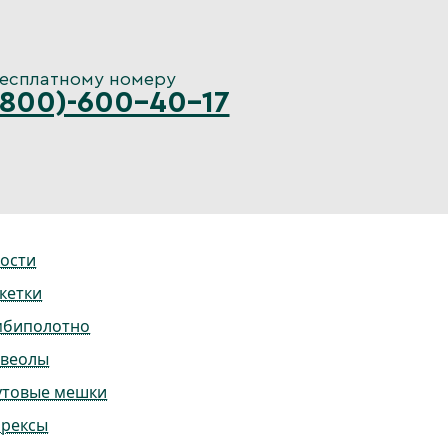
бесплатному номеру
(800)-600-40-17
ости
кетки
мбиполотно
ьвеолы
утовые мешки
ррексы