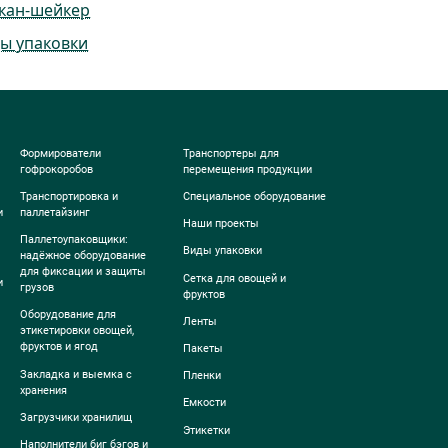
кан-шейкер
ы упаковки
Формирователи
Транспортеры для
гофрокоробов
перемещения продукции
Транспортировка и
Специальное оборудование
и
паллетайзинг
Наши проекты
Паллетоупаковщики:
Виды упаковки
надёжное оборудование
для фиксации и защиты
Сетка для овощей и
и
грузов
фруктов
Оборудование для
Ленты
этикетировки овощей,
фруктов и ягод
Пакеты
Закладка и выемка с
Пленки
хранения
Емкости
Загрузчики хранилищ
Этикетки
Наполнители биг бэгов и