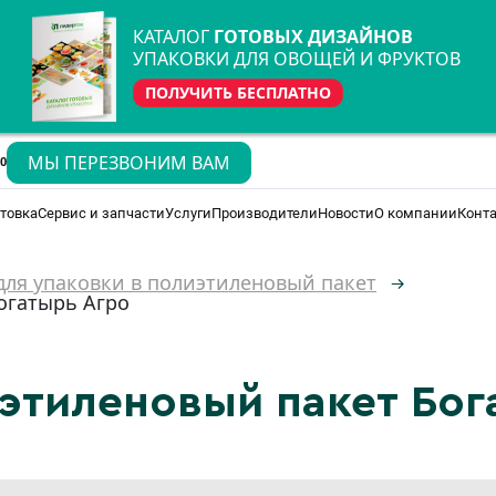
КАТАЛОГ
ГОТОВЫХ ДИЗАЙНОВ
УПАКОВКИ ДЛЯ ОВОЩЕЙ И ФРУКТОВ
ПОЛУЧИТЬ БЕСПЛАТНО
МЫ ПЕРЕЗВОНИМ ВАМ
70
товка
Сервис и запчасти
Услуги
Производители
Новости
О компании
Конт
ля упаковки в полиэтиленовый пакет
огатырь Агро
иэтиленовый пакет Бог