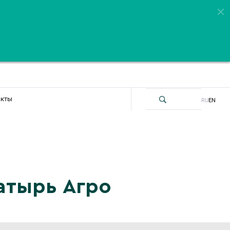
акты
RU
EN
атырь Агро