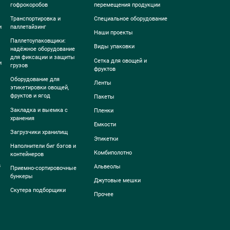
гофрокоробов
перемещения продукции
Транспортировка и
Специальное оборудование
и
паллетайзинг
Наши проекты
Паллетоупаковщики:
Виды упаковки
надёжное оборудование
для фиксации и защиты
Сетка для овощей и
и
грузов
фруктов
Оборудование для
Ленты
этикетировки овощей,
фруктов и ягод
Пакеты
Закладка и выемка с
Пленки
хранения
Емкости
Загрузчики хранилищ
Этикетки
Наполнители биг бэгов и
Комбиполотно
контейнеров
в
Альвеолы
Приемно-сортировочные
бункеры
Джутовые мешки
Скутера подборщики
Прочее