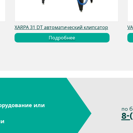
XARPA 31 DT автоматический клипсатор
VA
Подробнее
орудование или
по 
8-
ми