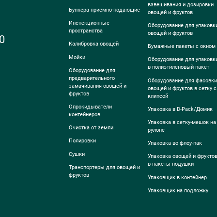
взвешивания и дозировки
Бункера приемно-подающие
овощей и фруктов
Инспекционные
Оборудование для упаковк
пространства
овощей и фруктов
0
Калибровка овощей
Бумажные пакеты с окном
Мойки
Оборудование для упаковк
в полиэтиленовый пакет
Оборудование для
предварительного
Оборудование для фасовки
замачивания овощей и
овощей и фруктов в сетку с
фруктов
клипсой
Опрокидыватели
Упаковка в D-Pack/Домик
контейнеров
Упаковка в сетку-мешок на
Очистка от земли
рулоне
Полировки
Упаковка во флоу-пак
Сушки
Упаковка овощей и фрукто
в пакеты-подушки
Транспортеры для овощей и
фруктов
Упаковщик в контейнер
Упаковщик на подложку