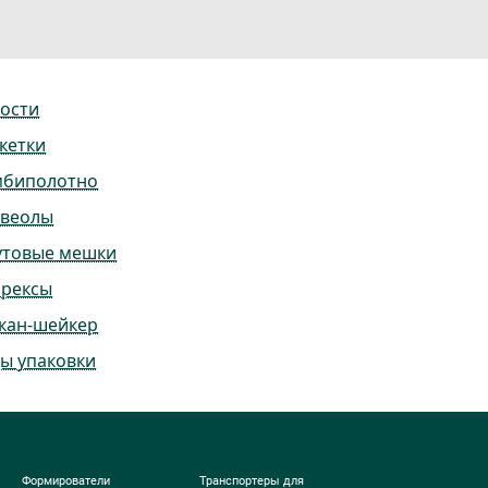
ости
кетки
мбиполотно
ьвеолы
утовые мешки
ррексы
кан-шейкер
ы упаковки
Формирователи
Транспортеры для