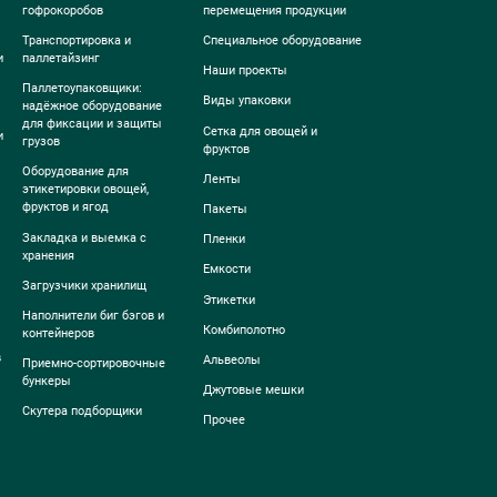
гофрокоробов
перемещения продукции
Транспортировка и
Специальное оборудование
и
паллетайзинг
Наши проекты
Паллетоупаковщики:
Виды упаковки
надёжное оборудование
для фиксации и защиты
Сетка для овощей и
и
грузов
фруктов
Оборудование для
Ленты
этикетировки овощей,
фруктов и ягод
Пакеты
Закладка и выемка с
Пленки
хранения
Емкости
Загрузчики хранилищ
Этикетки
Наполнители биг бэгов и
Комбиполотно
контейнеров
в
Альвеолы
Приемно-сортировочные
бункеры
Джутовые мешки
Скутера подборщики
Прочее