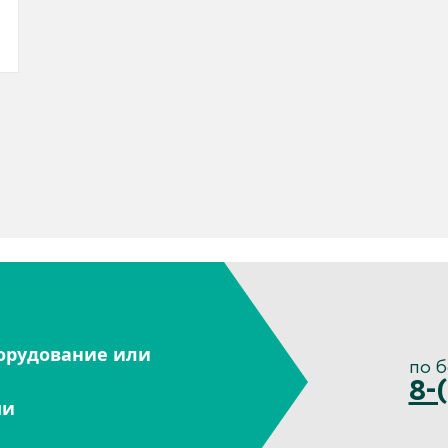
орудование или
по 
8-
ми