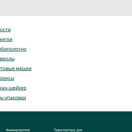
ости
кетки
мбиполотно
ьвеолы
утовые мешки
ррексы
кан-шейкер
ы упаковки
Формирователи
Транспортеры для