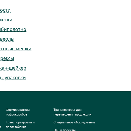
ости
кетки
мбиполотно
ьвеолы
утовые мешки
ррексы
кан-шейкер
ы упаковки
Формирователи
Транспортеры для
гофрокоробов
перемещения продукции
Транспортировка и
Специальное оборудование
и
паллетайзинг
Наши проекты