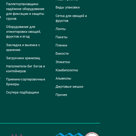
Паллетоупаковщики:
Виды упаковки
надёжное оборудование
для фиксации и защиты
Сетка для овощей и
и
грузов
фруктов
Оборудование для
Ленты
этикетировки овощей,
фруктов и ягод
Пакеты
Закладка и выемка с
Пленки
хранения
Емкости
Загрузчики хранилищ
Этикетки
Наполнители биг бэгов и
Комбиполотно
контейнеров
в
Альвеолы
Приемно-сортировочные
бункеры
Джутовые мешки
Скутера подборщики
Прочее