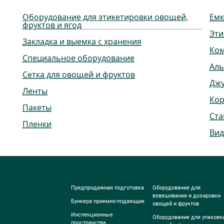
Оборудование для этикетировки овощей,
Емк
фруктов и ягод
Эти
Закладка и выемка с хранения
Ко
Специальное оборудование
Ал
Сетка для овощей и фруктов
Дж
Ленты
Ко
Пакеты
Ста
Пленки
Вид
Предпродажная подготовка
Оборудование для
взвешивания и дозировки
Бункера приемно-подающие
овощей и фруктов
Инспекционные
Оборудование для упаковк
пространства