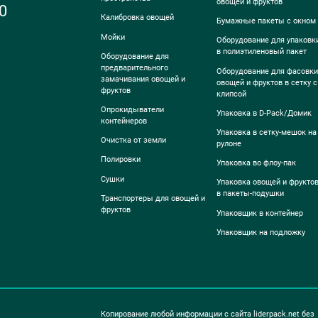
овощей и фруктов
0
Калибровка овощей
Бумажные пакеты с окном
Мойки
Оборудование для упаковк
в полиэтиленовый пакет
Оборудование для
предварительного
Оборудование для фасовки
замачивания овощей и
овощей и фруктов в сетку с
фруктов
клипсой
Опрокидыватели
Упаковка в D-Pack/Домик
контейнеров
Упаковка в сетку-мешок на
Очистка от земли
рулоне
Полировки
Упаковка во флоу-пак
Сушки
Упаковка овощей и фрукто
в пакеты-подушки
Транспортеры для овощей и
фруктов
Упаковщик в контейнер
Упаковщик на подложку
Копирование любой информации с сайта liderpack.net без