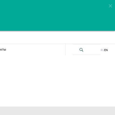
акты
RU
EN