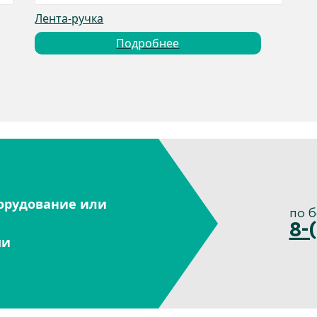
Лента-ручка
Подробнее
орудование или
по 
8-
ми