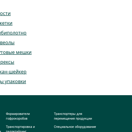
ости
кетки
мбиполотно
ьвеолы
утовые мешки
ррексы
кан-шейкер
ы упаковки
Формирователи
Транспортеры для
гофрокоробов
перемещения продукции
Транспортировка и
Специальное оборудование
и
паллетайзинг