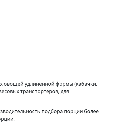
х овощей удлинённой формы (кабачки,
 весовых транспортеров, для
оизводительность подбора порции более
орции.