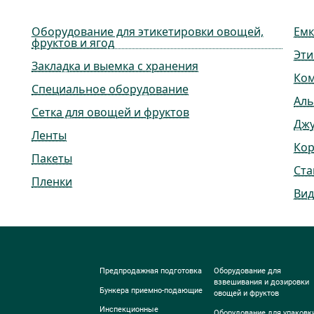
Оборудование для этикетировки овощей,
Емк
фруктов и ягод
Эти
Закладка и выемка с хранения
Ко
Специальное оборудование
Ал
Сетка для овощей и фруктов
Дж
Ленты
Ко
Пакеты
Ста
Пленки
Вид
Предпродажная подготовка
Оборудование для
взвешивания и дозировки
Бункера приемно-подающие
овощей и фруктов
Инспекционные
Оборудование для упаковк