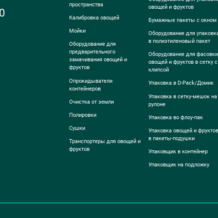
пространства
овощей и фруктов
0
Калибровка овощей
Бумажные пакеты с окном
Мойки
Оборудование для упаковк
в полиэтиленовый пакет
Оборудование для
предварительного
Оборудование для фасовки
замачивания овощей и
овощей и фруктов в сетку с
фруктов
клипсой
Опрокидыватели
Упаковка в D-Pack/Домик
контейнеров
Упаковка в сетку-мешок на
Очистка от земли
рулоне
Полировки
Упаковка во флоу-пак
Сушки
Упаковка овощей и фрукто
в пакеты-подушки
Транспортеры для овощей и
фруктов
Упаковщик в контейнер
Упаковщик на подложку