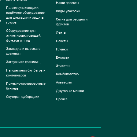
Наши проекты
Паллетоупаковщики:
Виды упаковки
надёжное оборудование
для фиксации и защиты
Сетка для овощей и
и
грузов
фруктов
Оборудование для
Ленты
этикетировки овощей,
фруктов и ягод
Пакеты
Закладка и выемка с
Пленки
хранения
Емкости
Загрузчики хранилищ
Этикетки
Наполнители биг бэгов и
Комбиполотно
контейнеров
в
Альвеолы
Приемно-сортировочные
бункеры
Джутовые мешки
Скутера подборщики
Прочее