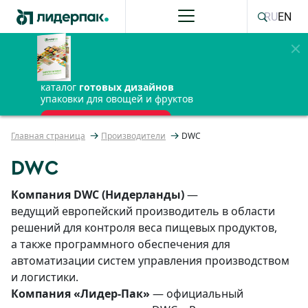
RU
EN
каталог
готовых дизайнов
упаковки для овощей и фруктов
ПОЛУЧИТЬ БЕСПЛАТНО
Главная страница
Производители
DWС
DWС
Компания DWC (Нидерланды)
—
ведущий европейский производитель в области
решений для контроля веса пищевых продуктов,
а также программного обеспечения для
автоматизации систем управления производством
и логистики.
Компания «Лидер-Пак»
— официальный