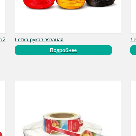
той
Сетка-рукав вязаная
Ле
Подробнее