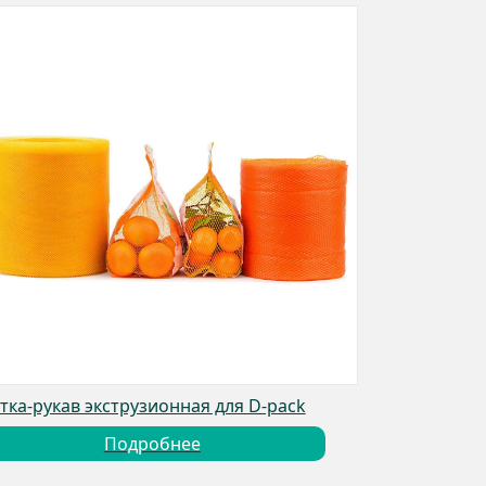
тка-рукав экструзионная для D-pack
Подробнее