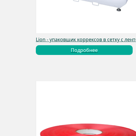
Lion - упаковщик коррексов в сетку с лен
Подробнее