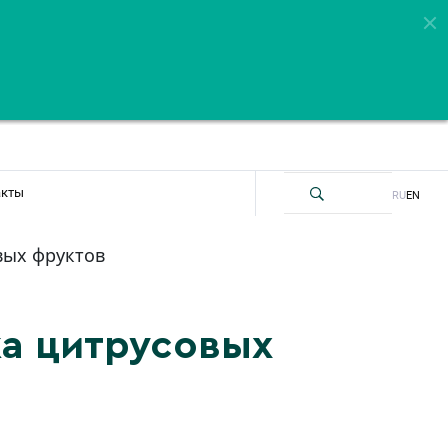
акты
RU
EN
вых фруктов
ка цитрусовых