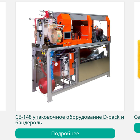
CB-148 упаковочное оборудование D-pack и
Се
бандероль
Подробнее